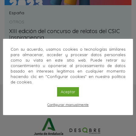
España
OTROS
XIII edición del concurso de relatos del CSIC
Inspiraciencia
21
MAR
'23 - 04
JUN
'23
Con su acuerdo, usamos cookies o tecnologías similares
Sigue leyendo
para almacenar, acceder y procesar datos personales
como su visita en este sitio web. Puede retirar su
consentimiento u oponerse al procesamiento de datos
basado en intereses legítimos en cualquier momento
haciendo clic en "Configurar cookies" en nuestra política
de cookies.
Aceptar
Configurar manualmente
Una web de: