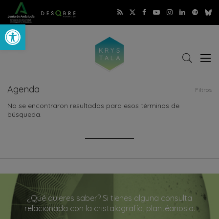
Abrir barra de herramientas
Buscar
Abri
r
me
Agenda
Filtros
No se encontraron resultados para esos términos de
búsqueda.
¿Qué quieres saber? Si tienes alguna consulta
relacionada con la cristalografía, plantéanosla.