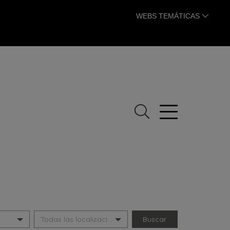
WEBS TEMÁTICAS
Buscar
Abrir
menú
Seleccionar
Todas las localizaciones
localización: