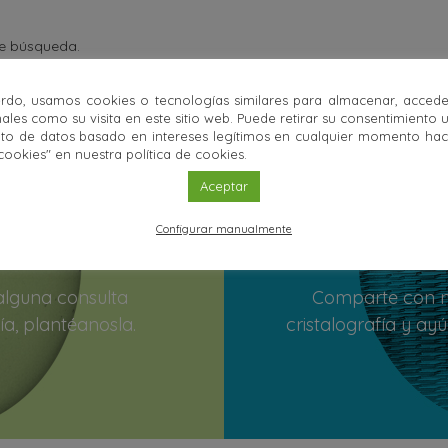
desde:
hasta:
de búsqueda.
rdo, usamos cookies o tecnologías similares para almacenar, accede
ales como su visita en este sitio web. Puede retirar su consentimiento 
to de datos basado en intereses legítimos en cualquier momento haci
cookies" en nuestra política de cookies.
Aceptar
Configurar manualmente
 alguna consulta
Comparte con n
ía, plantéanosla.
cristalografía y ay