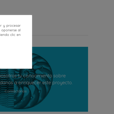
r y procesar
u oponerse al
endo clic en
osotros tu conocimiento sobre
údanos a enriquecer este proyecto.
Contáctanos