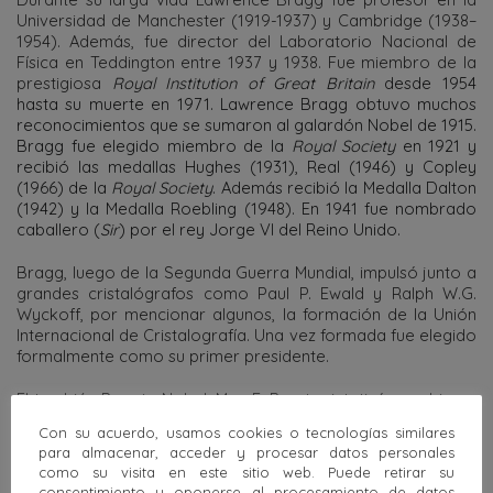
Universidad de Manchester (1919-1937) y Cambridge (1938–
1954). Además, fue director del Laboratorio Nacional de
Física en Teddington entre 1937 y 1938. Fue miembro de la
prestigiosa
Royal Institution of Great Britain
desde 1954
hasta su muerte en 1971. Lawrence Bragg obtuvo muchos
reconocimientos que se sumaron al galardón Nobel de 1915.
Bragg fue elegido miembro de la
Royal Society
en 1921 y
recibió las medallas Hughes (1931), Real (1946) y Copley
(1966) de la
Royal Society
. Además recibió la Medalla Dalton
(1942) y la Medalla Roebling (1948). En 1941 fue nombrado
caballero (
Sir
) por el rey Jorge VI del Reino Unido.
Bragg, luego de la Segunda Guerra Mundial, impulsó junto a
grandes cristalógrafos como Paul P. Ewald y Ralph W.G.
Wyckoff, por mencionar algunos, la formación de la Unión
Internacional de Cristalografía. Una vez formada fue elegido
formalmente como su primer presidente.
El también Premio Nobel, Max F. Perutz sintetizó muy bien a
Lawrence Bragg en la primera frase del obituario que
Con su acuerdo, usamos cookies o tecnologías similares
escribió en 1971:
para almacenar, acceder y procesar datos personales
como su visita en este sitio web. Puede retirar su
“
Sir Lawrence Bragg, […] tuvo la distinción única de haber
consentimiento u oponerse al procesamiento de datos