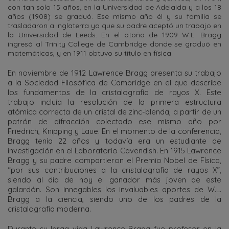
con tan solo 15 años, en la Universidad de Adelaida y a los 18
años (1908) se graduó. Ese mismo año él y su familia se
trasladaron a Inglaterra ya que su padre aceptó un trabajo en
la Universidad de Leeds. En el otoño de 1909 W.L. Bragg
ingresó al Trinity College de Cambridge donde se graduó en
matemáticas, y en 1911 obtuvo su título en física.
En noviembre de 1912 Lawrence Bragg presenta su trabajo
a la Sociedad Filosófica de Cambridge en el que describe
los fundamentos de la cristalografía de rayos X. Este
trabajo incluía la resolución de la primera estructura
atómica correcta de un cristal de zinc-blenda, a partir de un
patrón de difracción colectado ese mismo año por
Friedrich, Knipping y Laue. En el momento de la conferencia,
Bragg tenía 22 años y todavía era un estudiante de
investigación en el Laboratorio Cavendish. En 1915 Lawrence
Bragg y su padre compartieron el Premio Nobel de Física,
“por sus contribuciones a la cristalografía de rayos X”,
siendo al día de hoy el ganador más joven de este
galardón. Son innegables los invaluables aportes de W.L.
Bragg a la ciencia, siendo uno de los padres de la
cristalografía moderna.
Durante su larga vida Lawrence Bragg fue profesor en la