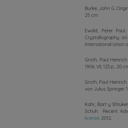
Burke, John G. Origins
25 cm.
Ewald, Peter Paul.
Crystallography on
International Union of
Groth, Paul Heinric
1906. VII, 123 p., 20 c
Groth, Paul Heinric
von Julius Springer. 1
Kahr, Bart y Shtuke
Schuh. Recent Adva
license
. 2012.