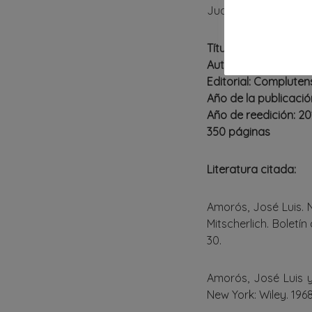
Juan Manuel García
Título: La gran avent
Autor: José Luis Am
Editorial: Complutens
Año de la publicación
Año de reedición: 201
350 páginas
Literatura citada:
Amorós, José Luis. N
Mitscherlich. Boletí
30.
Amorós, José Luis y 
New York: Wiley. 1968. 