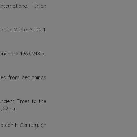
nternational Union
obra. Macla, 2004, 1,
anchard. 1969. 248 p.,
nces from beginnings
 Ancient Times to the
., 22 cm.
ineteenth Century. (In