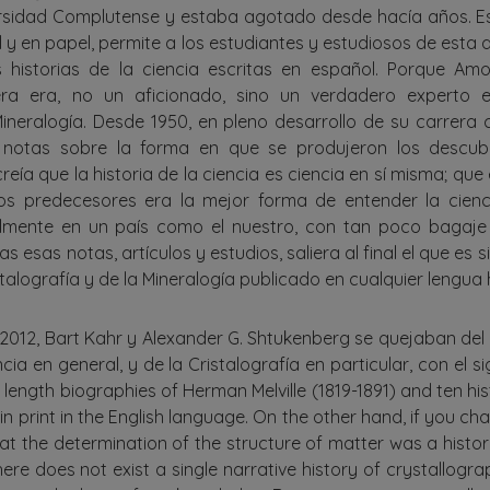
ersidad Complutense y estaba agotado desde hacía años. E
l y en papel, permite a los estudiantes y estudiosos de esta di
 historias de la ciencia escritas en español. Porque A
tera era, no un aficionado, sino un verdadero experto e
Mineralogía. Desde 1950, en pleno desarrollo de su carrera ci
notas sobre la forma en que se produjeron los descubri
l creía que la historia de la ciencia es ciencia en sí misma; qu
los predecesores era la mejor forma de entender la cien
almente en un país como el nuestro, con tan poco bagaje 
 esas notas, artículos y estudios, saliera al final el que es s
istalografía y de la Mineralogía publicado en cualquier lengu
2012, Bart Kahr y Alexander G. Shtukenberg se quejaban d
ncia en general, y de la Cristalografía en particular, con el s
k length biographies of Herman Melville (1819-1891) and ten his
in print in the English language. On the other hand, if you ch
hat the determination of the structure of matter was a historic
ere does not exist a single narrative history of crystallograph