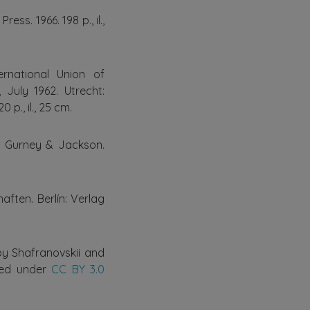
ess. 1966. 198 p., il.,
ernational Union of
July 1962. Utrecht:
 p., il., 25 cm.
n: Gurney & Jackson.
ften. Berlín: Verlag
by Shafranovskii and
shed under
CC BY 3.0