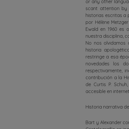
or any other langua
scant attention by 
historias escritas a
por Hélène Metzger 
Ewald en 1960 es o
nuestra disciplina, 
No nos olvidamos 
historia apologéti
restringe a esa épo
novedades los dos
respectivamente, i
contribución a la H
de Curtis P. Schuh
accesible en internet
Historia narrativa de
Bart y Alexander co