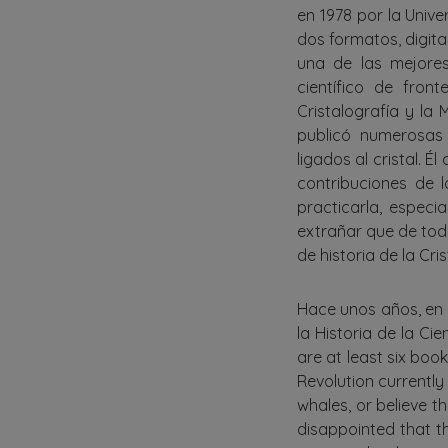
en 1978 por la Univ
dos formatos, digita
una de las mejores
científico de fron
Cristalografía y la 
publicó numerosas 
ligados al cristal. É
contribuciones de 
practicarla, especi
extrañar que de todas
de historia de la Cr
Hace unos años, en 
la Historia de la Cie
are at least six boo
Revolution currently 
whales, or believe t
disappointed that th