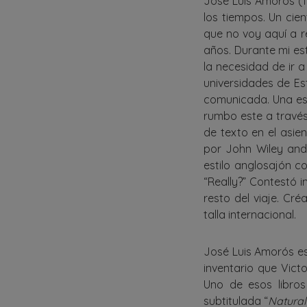
José Luis Amorós (1
los tiempos. Un cien
que no voy aquí a 
años. Durante mi est
la necesidad de ir 
universidades de Es
comunicada. Una est
rumbo este a través
de texto en el asie
por John Wiley and
estilo anglosajón co
“Really?” Contestó i
resto del viaje. Cr
talla internacional.
José Luis Amorós es
inventario que Vict
Uno de esos libros 
subtitulada “
Natural