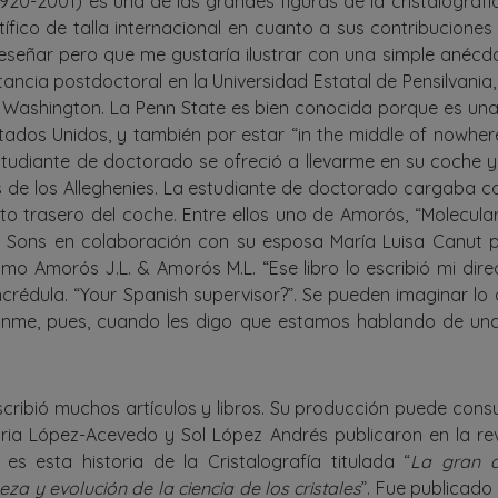
920-2001) es una de las grandes figuras de la cristalograf
tífico de talla internacional en cuanto a sus contribucione
reseñar pero que me gustaría ilustrar con una simple anéc
ancia postdoctoral en la Universidad Estatal de Pensilvania,
a Washington. La Penn State es bien conocida porque es una
tados Unidos, y también por estar “in the middle of nowhere
udiante de doctorado se ofreció a llevarme en su coche y
 de los Alleghenies. La estudiante de doctorado cargaba c
nto trasero del coche. Entre ellos uno de Amorós, “Molecular
 Sons en colaboración con su esposa María Luisa Canut p
mo Amorós J.L. & Amorós M.L. “Ese libro lo escribió mi directo
ncrédula. “Your Spanish supervisor?”. Se pueden imaginar lo 
éanme, pues, cuando les digo que estamos hablando de una 
cribió muchos artículos y libros. Su producción puede consu
oria López-Acevedo y Sol López Andrés publicaron en la re
es esta historia de la Cristalografía titulada “
La gran a
eza y evolución de la ciencia de los cristales
”. Fue publicado