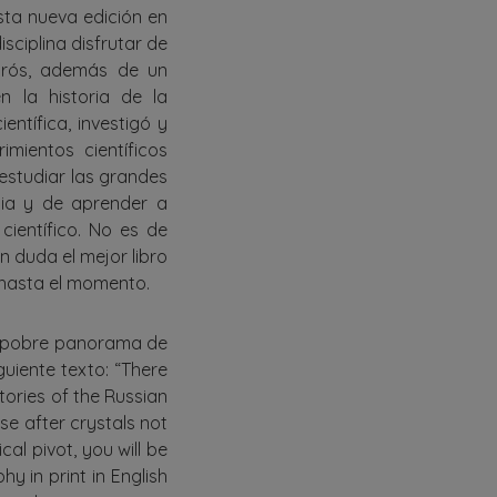
sta nueva edición en
sciplina disfrutar de
morós, además de un
n la historia de la
entífica, investigó y
mientos científicos
e estudiar las grandes
cia y de aprender a
científico. No es de
in duda el mejor libro
a hasta el momento.
el pobre panorama de
iguiente texto: “There
tories of the Russian
ase after crystals not
al pivot, you will be
y in print in English