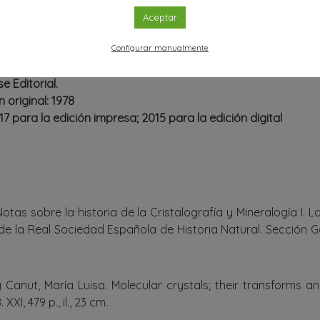
-Ruiz
Aceptar
ura del cristal
Configurar manualmente
orós
e Editorial.
 original: 1978
7 para la edición impresa; 2015 para la edición digital
otas sobre la historia de la Cristalografía y Mineralogía I. 
n de la Real Sociedad Española de Historia Natural. Sección Ge
Canut, María Luisa. Molecular crystals; their transforms an
XXI, 479 p., il., 23 cm.