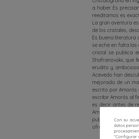
Cristalografía en in
a haber. Es precisa
reeditamos es exact
La gran aventura es 
de los cristales, de
Es buena literatura 
se eche en falta las
cristal se publica
Shafranovskii, que 
erudito y ambicioso
Acevedo han descu
mejorada de un manu
escrito por Amorós 
escribir Amorós al f
es decir antes de 
Amorós decide tradu
publicarla en la Ed
Con su acue
datos person
ofrecer
La gran aven
procesamien
"Configurar 