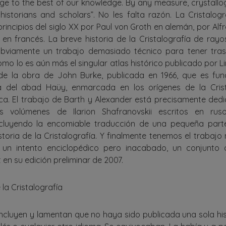
ge to the best of our knowledge. By any measure, crystall
historians and scholars”. No les falta razón. La Cristalog
 principios del siglo XX por Paul von Groth en alemán, por Alfr
en francés. La breve historia de la Cristalografía de rayo
bviamente un trabajo demasiado técnico para tener tra
como lo es aún más el singular atlas histórico publicado por L
de la obra de John Burke, publicada en 1966, que es fu
ca del abad Haüy, enmarcada en los orígenes de la Cris
ca. El trabajo de Barth y Alexander está precisamente ded
 volúmenes de Ilarion Shafranovskii escritos en ru
ncluyendo la encomiable traducción de una pequeña part
istoria de la Cristalografía. Y finalmente tenemos el trabaj
, un intento enciclopédico pero inacabado, un conjunto d
 en su edición preliminar de 2007.
 la Cristalografía
ncluyen y lamentan que no haya sido publicada una sola hist