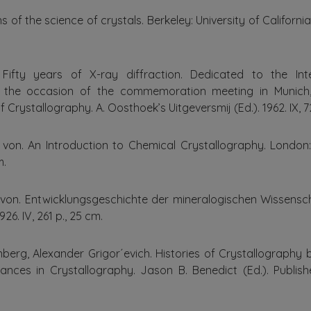
 of the science of crystals. Berkeley: University of California Pr
 Fifty years of X-ray diffraction. Dedicated to the Int
 the occasion of the commemoration meeting in Munich, 
 Crystallography. A. Oosthoek’s Uitgeversmij (Ed.). 1962. IX, 720
h von. An Introduction to Chemical Crystallography. Londo
m.
h von. Entwicklungsgeschichte der mineralogischen Wissenscha
926. IV, 261 p., 25 cm.
nberg, Alexander Grigor´evich. Histories of Crystallography 
nces in Crystallography. Jason B. Benedict (Ed.). Publi