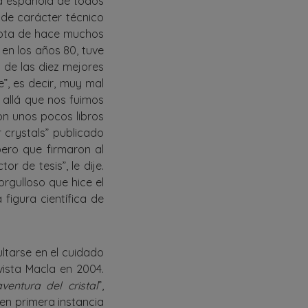
ía española de todos
s de carácter técnico
dota de hace muchos
 en los años 80, tuve
 de las diez mejores
”, es decir, muy mal
 allá que nos fuimos
on unos pocos libros
 crystals” publicado
ero que firmaron al
r de tesis”, le dije.
orgulloso que hice el
figura científica de
ltarse en el cuidado
vista Macla en 2004.
ventura del cristal
”,
 en primera instancia