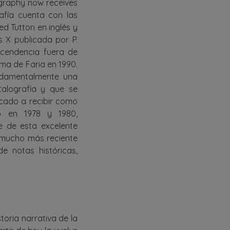
ography now receives
rafía cuenta con las
ed Tutton en inglés y
s X publicada por P.
scendencia fuera de
ima de Faria en 1990.
ndamentalmente una
talografía y que se
icado a recibir como
so en 1978 y 1980,
e de esta excelente
o mucho más reciente
e notas históricas,
oria narrativa de la