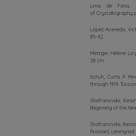
Lima de Faria, Jo
of Crystallography po
López-Acevedo, Victo
85-92.
Metzger, Hélène. La g
28 cm.
Schuh, Curtis P. Mi
through 1919. Tucson:
Shafranovskii, Ilari
Beginning of the Nine
Shafranovskii, Ilario
Russian). Leningrad: N