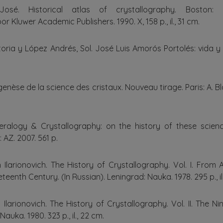
sé. Historical atlas of crystallography. Boston: I
r Kluwer Academic Publishers. 1990. X, 158 p., il., 31 cm.
ria y López Andrés, Sol. José Luis Amorós Portolés: vida y 
enèse de la science des cristaux. Nouveau tirage. Paris: A. Bl
neralogy & Crystallography: on the history of these scie
 AZ. 2007. 561 p.
on Ilarionovich. The History of Crystallography. Vol. I. From
teenth Century. (In Russian). Leningrad: Nauka. 1978. 295 p., il
n Ilarionovich. The History of Crystallography. Vol. II. The N
auka. 1980. 323 p., il., 22 cm.