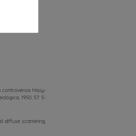
La controversia Haüy-
ológica, 1950. 57: 5-
d diffuse scattering.