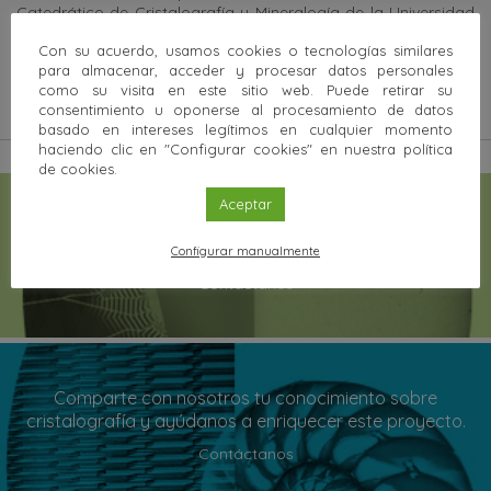
Catedrático de Cristalografía y Mineralogía de la Universidad
de Oviedo titulado «Compacidad» y firmado como
Con su acuerdo, usamos cookies o tecnologías similares
«Académicos Rebeldes».
para almacenar, acceder y procesar datos personales
como su visita en este sitio web. Puede retirar su
consentimiento u oponerse al procesamiento de datos
basado en intereses legítimos en cualquier momento
haciendo clic en "Configurar cookies" en nuestra política
de cookies.
Aceptar
¿Qué quieres saber? Si tienes alguna consulta
relacionada con la cristalografía, plantéanosla.
Configurar manualmente
Contáctanos
Comparte con nosotros tu conocimiento sobre
cristalografía y ayúdanos a enriquecer este proyecto.
Contáctanos