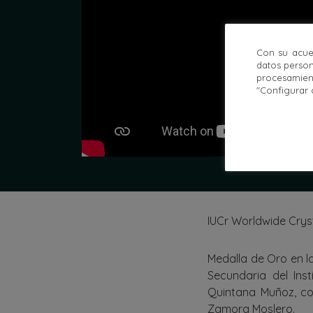
Con su acue
datos person
procesamien
"Configurar 
IUCr Worldwide Crys
Medalla de Oro en la
Secundaria del Inst
Quintana Muñoz, co
Zamora Moslero.