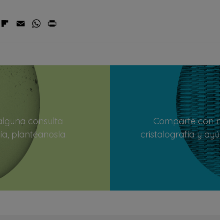
 alguna consulta
Comparte con n
ía, plantéanosla.
cristalografía y ay