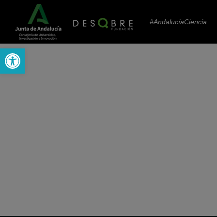
#AndalucíaCiencia
Abrir barra de herramientas