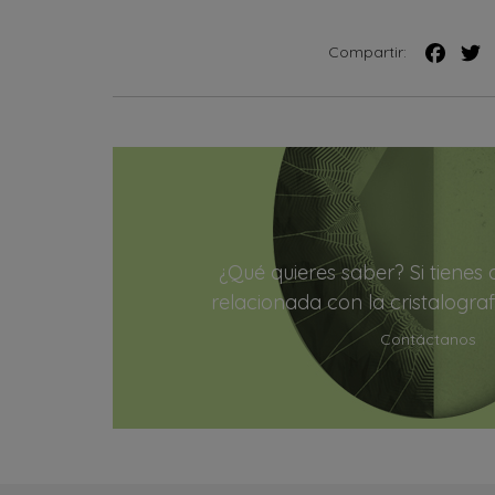
Compartir:
¿Qué quieres saber? Si tienes
relacionada con la cristalograf
Contáctanos