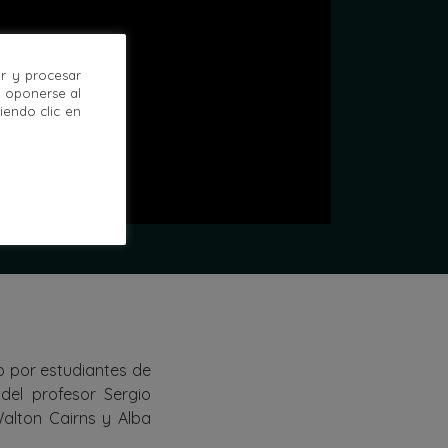
r y procesar
u oponerse al
endo clic en
do por estudiantes de
 del profesor Sergio
alton Cairns y Alba