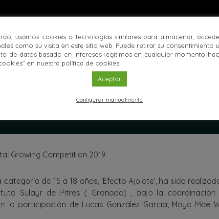
rdo, usamos cookies o tecnologías similares para almacenar, accede
ales como su visita en este sitio web. Puede retirar su consentimiento 
to de datos basado en intereses legítimos en cualquier momento haci
cookies" en nuestra política de cookies.
Aceptar
Configurar manualmente
tal Growing Competition 2019
 categoría de 15 a 18 años, ‘Efecto Ajolote’, ha sido realiza
ituto Sulayr de Pitres ( Granada) , bajo la coordinación
n la participación de Lucas González García, Moya Mae W