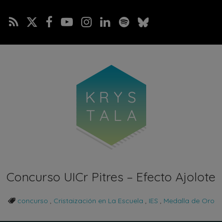
Concurso UICr Pitres – Efecto Ajolote
concurso
,
Cristaización en La Escuela
,
IES
,
Medalla de Oro