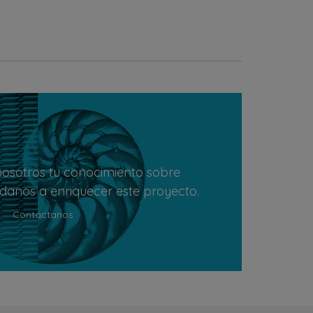
osotros tu conocimiento sobre
údanos a enriquecer este proyecto.
Contáctanos