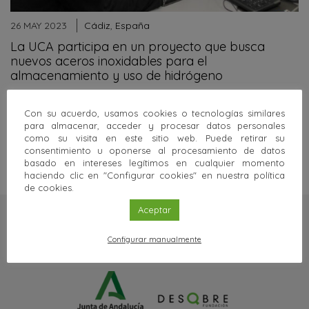
26 MAY 2023
Cádiz
,
España
La UCA participa en un proyecto que busca
nuevos aceros inoxidables para el
almacenamiento y uso de hidrógeno
La Universidad de Cádiz, a través del investigador Ramón y
Cajal, Luc Lajaunie, perteneciente al área de Química
Con su acuerdo, usamos cookies o tecnologías similares
Inorgánica,…
para almacenar, acceder y procesar datos personales
como su visita en este sitio web. Puede retirar su
Sigue leyendo
consentimiento u oponerse al procesamiento de datos
basado en intereses legítimos en cualquier momento
haciendo clic en "Configurar cookies" en nuestra política
de cookies.
Aceptar
Configurar manualmente
Una web de: