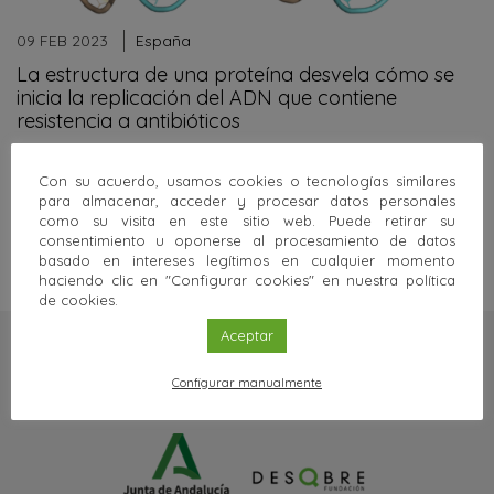
09 FEB 2023
España
La estructura de una proteína desvela cómo se
inicia la replicación del ADN que contiene
resistencia a antibióticos
Los plásmidos, moléculas pequeñas de ADN circular que se
encuentran en las bacterias, pueden contener genes de
Con su acuerdo, usamos cookies o tecnologías similares
resistencia…
para almacenar, acceder y procesar datos personales
como su visita en este sitio web. Puede retirar su
Sigue leyendo
consentimiento u oponerse al procesamiento de datos
basado en intereses legítimos en cualquier momento
haciendo clic en "Configurar cookies" en nuestra política
de cookies.
Aceptar
Configurar manualmente
Una web de: