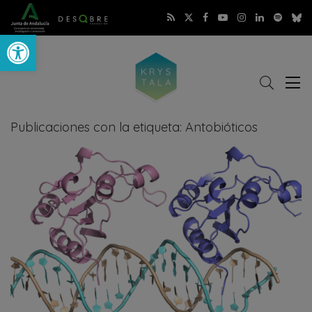
Abrir barra de herramientas
Buscar
Abri
r
me
Publicaciones con la etiqueta: Antobióticos