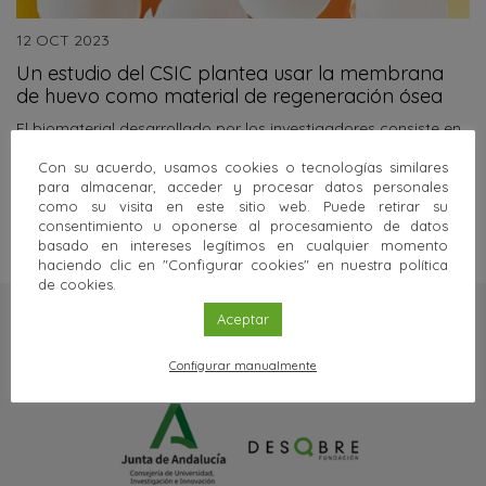
12 OCT 2023
Un estudio del CSIC plantea usar la membrana
de huevo como material de regeneración ósea
El biomaterial desarrollado por los investigadores consiste en
una membrana del cascarón de un huevo de gallina
recubierta…
Con su acuerdo, usamos cookies o tecnologías similares
para almacenar, acceder y procesar datos personales
Sigue leyendo
como su visita en este sitio web. Puede retirar su
consentimiento u oponerse al procesamiento de datos
basado en intereses legítimos en cualquier momento
haciendo clic en "Configurar cookies" en nuestra política
de cookies.
Aceptar
Configurar manualmente
Una web de: