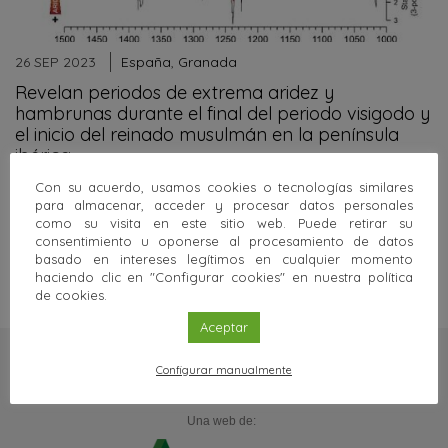
26 SEP 2023
España
,
Granada
Revelan periodos de extrema aridez y
hambrunas durante el final del periodo visigodo y
el inicio del reinado musulmán en la península
ibérica
La revista académica Nature Comunications ha publicado un
Con su acuerdo, usamos cookies o tecnologías similares
trabajo multidisciplinar que incluyen expertos en
para almacenar, acceder y procesar datos personales
paleovegetación, geoquímica, estadística, historia…
como su visita en este sitio web. Puede retirar su
consentimiento u oponerse al procesamiento de datos
Sigue leyendo
basado en intereses legítimos en cualquier momento
haciendo clic en "Configurar cookies" en nuestra política
de cookies.
Aceptar
Configurar manualmente
Una web de: