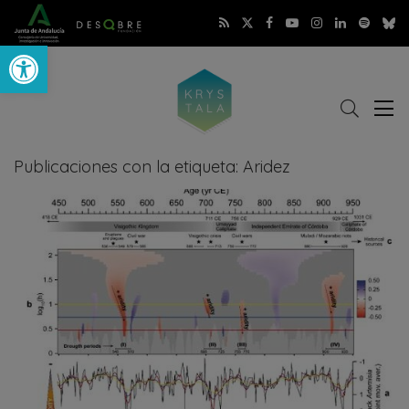
Abrir barra de herramientas
Buscar
Abri
r
me
Publicaciones con la etiqueta: Aridez