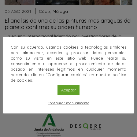
03 AGO 2021
Cádiz
,
Málaga
El análisis de una de las pinturas más antiguas del
planeta confirma su origen humano
Un equipo internacional liderado por investigadores de la
Universidad de Cádiz demuestra que, contrariamente a lo que
sostienen…
Con su acuerdo, usamos cookies o tecnologías similares
para almacenar, acceder y procesar datos personales
Sigue leyendo
como su visita en este sitio web. Puede retirar su
consentimiento u oponerse al procesamiento de datos
basado en intereses legítimos en cualquier momento
haciendo clic en "Configurar cookies" en nuestra política
de cookies.
Aceptar
Configurar manualmente
Una web de: