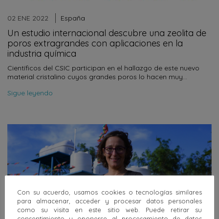
02 ENE 2022
España
Un estudio internacional descubre una zeolita de
poros extragrandes con aplicaciones en la
industria química
Científicos del CSIC participan en el hallazgo de este nuevo
material cristalino cuyos grandes poros lo hacen muy…
Sigue leyendo
Con su acuerdo, usamos cookies o tecnologías similares
para almacenar, acceder y procesar datos personales
como su visita en este sitio web. Puede retirar su
consentimiento u oponerse al procesamiento de datos