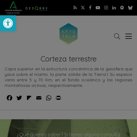
Abrir barra de herramientas
Buscar
Abri
r
me
Corteza terrestre
Capa superior en la estructura concéntrica de la geosfera que
yace sobre el manto. la parte sólida de la Tierra.1​ Su espesor
varía entre 5 y 70 Km, en el fondo oceánico y las regiones
montañosas activas, respectivamente.
¿Qué quieres saber? Si tienes alguna consulta