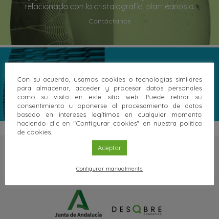
relacionada con la cristalografía, plantéanosla.
Contáctanos
Comparte con nosotros tu conocimiento sobre
Con su acuerdo, usamos cookies o tecnologías similares
cristalografía y ayúdanos a enriquecer este proyecto.
para almacenar, acceder y procesar datos personales
Contáctanos
como su visita en este sitio web. Puede retirar su
consentimiento u oponerse al procesamiento de datos
basado en intereses legítimos en cualquier momento
haciendo clic en "Configurar cookies" en nuestra política
de cookies.
Aceptar
Configurar manualmente
Una web de: