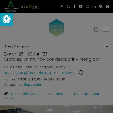
Abrir barra de herramientas
Buscar
Abri
r
me
G
Jaén
,
Mengíbar
e
24
Abr
'23 - 30
Jun
'23
G
Cristales, un mundo por descubrir – Mengíbar
C
Calle Reina Sofía, 2
Mengíbar (Jaén)
Ver
https://goo.gl/maps/hrHGspLKbsB452c47
ubicación
Horario:
10:00 a 13:30 - 16:00 a 21:00
Categorías:
Exposición
#cienciaalfresquito
,
actividades
,
cristales
,
exposición
,
verano