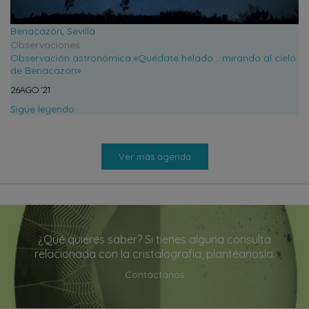
Benacazón
,
Sevilla
Observaciones
Observación astronómica «Quédate helado… mirando al cielo
de Benacazón»
26
AGO
'21
Sigue leyendo
Ver más agenda
¿Qué quieres saber? Si tienes alguna consulta
relacionada con la cristalografía, plantéanosla.
Contáctanos