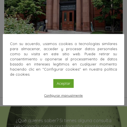
Con su acuerdo, usamos cookies o tecnologías similares
Estados Unidos
para almacenar, acceder y procesar datos personales
como su visita en este sitio web. Puede retirar su
Museo Mineralógico y Geológico de la Universidad
consentimiento u oponerse al procesamiento de datos
de Harvard (MGMH)
basado en intereses legítimos en cualquier momento
haciendo clic en "Configurar cookies" en nuestra política
Iniciada en 1784 como una colección de enseñanza, la del
de cookies.
MGMH es la colección universitaria de minerales más antigua
de los EE.UU.
Aceptar
Saber más
Configurar manualmente
¿Qué quieres saber? Si tienes alguna consulta
relacionada con la cristalografía, plantéanosla.