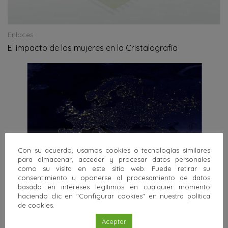
Enlaces
El impacto de las mujeres en la Cristalografía
Con su acuerdo, usamos cookies o tecnologías similares
para almacenar, acceder y procesar datos personales
como su visita en este sitio web. Puede retirar su
consentimiento u oponerse al procesamiento de datos
basado en intereses legítimos en cualquier momento
haciendo clic en "Configurar cookies" en nuestra política
Enlaces
de cookies.
Geología para la Sociedad
Aceptar