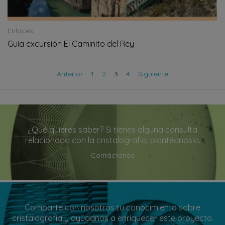
Enlaces
Guia excursión El Caminito del Rey
Anterior
1
2
3
4
Siguiente
¿Qué quieres saber? Si tienes alguna consulta
relacionada con la cristalografía, plantéanosla.
Contáctanos
Comparte con nosotros tu conocimiento sobre
cristalografía y ayúdanos a enriquecer este proyecto.