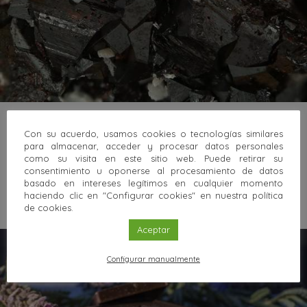
26 OCT 2020
Público en General
Con su acuerdo, usamos cookies o tecnologías similares
Mozartita: el mineral de la Flauta Mágica
para almacenar, acceder y procesar datos personales
como su visita en este sitio web. Puede retirar su
Los minerales nos cuentan historias de nuestro pasado y
consentimiento u oponerse al procesamiento de datos
también de nuestro presente. La Tierra es un planeta…
basado en intereses legítimos en cualquier momento
Sigue leyendo
haciendo clic en "Configurar cookies" en nuestra política
de cookies.
Aceptar
Configurar manualmente