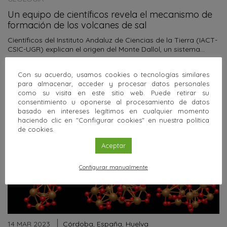
Un equipo de científicos revela el mecanismo de
formación de los volcanes de sal
Científicos del Instituto Andaluz de Ciencias de la Tierra (IACT-
CSIC-UGR) explican el origen del Monte Dallol, un sistema…
Sigue leyendo
Con su acuerdo, usamos cookies o tecnologías similares
para almacenar, acceder y procesar datos personales
como su visita en este sitio web. Puede retirar su
consentimiento u oponerse al procesamiento de datos
basado en intereses legítimos en cualquier momento
haciendo clic en "Configurar cookies" en nuestra política
de cookies.
Aceptar
Configurar manualmente
14 MAR 2023
Córdoba
,
España
,
Huelva