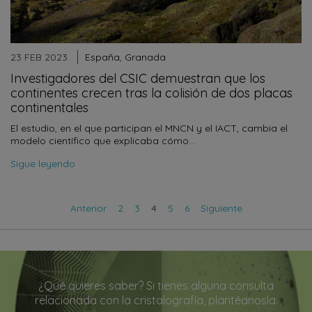
23 FEB 2023
España
,
Granada
Investigadores del CSIC demuestran que los
continentes crecen tras la colisión de dos placas
continentales
El estudio, en el que participan el MNCN y el IACT, cambia el
modelo científico que explicaba cómo…
Sigue leyendo
Anterior
2
3
4
5
6
Siguiente
¿Qué quieres saber? Si tienes alguna consulta
relacionada con la cristalografía, plantéanosla.