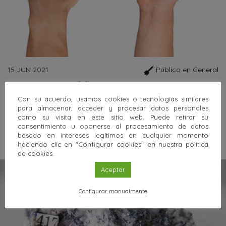
15 JUN 2021
Público en General
La importancia del espejo
Con su acuerdo, usamos cookies o tecnologías similares
Hace pocas décadas una tragedia recorrió Europa. Muchos
para almacenar, acceder y procesar datos personales
niños nacían con grandes malformaciones, frecuentemente
como su visita en este sitio web. Puede retirar su
con extremidades inexplicablemente cortas….
consentimiento u oponerse al procesamiento de datos
Sigue leyendo
basado en intereses legítimos en cualquier momento
haciendo clic en "Configurar cookies" en nuestra política
de cookies.
Aceptar
Configurar manualmente