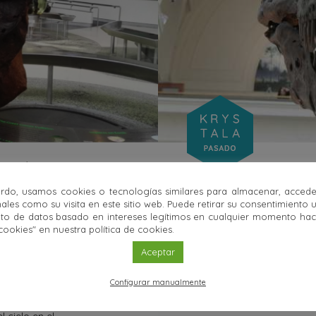
Público en General
02 NOV
rdo, usamos cookies o tecnologías similares para almacenar, accede
oca que
Pero,
ales como su visita en este sitio web. Puede retirar su consentimiento 
lar cósmico, a las
dino
to de datos basado en intereses legítimos en cualquier momento haci
cookies" en nuestra política de cookies.
s y a la
En abril
Aceptar
referenc
generali
Configurar manualmente
ás fascinante que
milenario: Tomanowos,
Sigue l