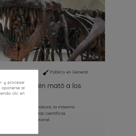
 2020
Público en General
r y procesar
 por fin, ¿quién mató a los
u oponerse al
saurios?
endo clic en
 de 2019, la revista Nature, la máxima
ia mundial en revistas científicas
stas, publicó un editorial…
eyendo