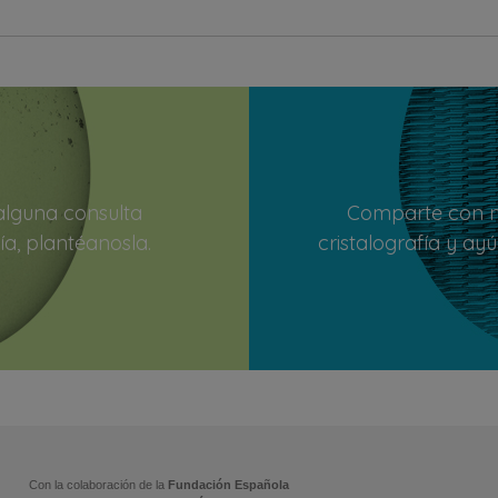
 alguna consulta
Comparte con n
ía, plantéanosla.
cristalografía y ay
Con la colaboración de la
Fundación Española