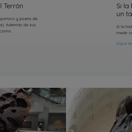
 Terrón
Si la
un t
 químico y poeta de
ña). Además de sus
Si la hi
s como…
medir c
Sigue l