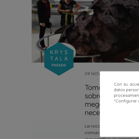
09 NOV 2020
Con su acue
Tomanowos: la r
datos person
sobrevivió al bil
procesamien
"Configurar 
megainundacione
necedad
La roca con la historia m
conozco tiene un nombre 