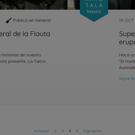
Público en General
19 OCT
eral de la Flauta
Supe
erup
 historias de nuestro
Hace u
ro presente. La Tierra
“El mist
ilustra
Sigue l
Anterior
2
3
4
5
Siguiente