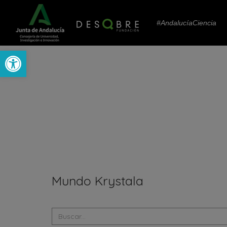
#AndalucíaCiencia
Abrir barra de herramientas
Mundo Krystala
Realiza
aquí